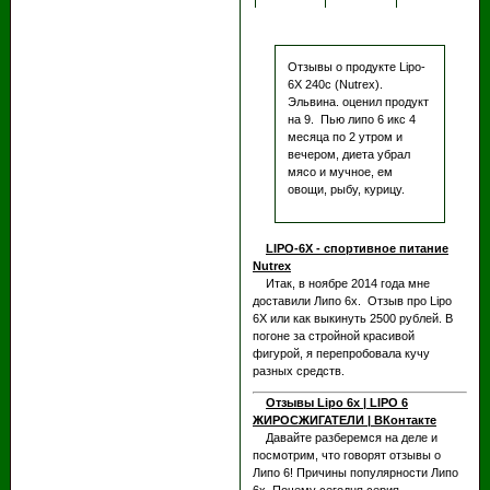
Отзывы о продукте Lipo-
6X 240c (Nutrex).
Эльвина. оценил продукт
на 9. Пью липо 6 икс 4
месяца по 2 утром и
вечером, диета убрал
мясо и мучное, ем
овощи, рыбу, курицу.
LIPO-6X - спортивное питание
Nutrex
Итак, в ноябре 2014 года мне
доставили Липо 6х. Отзыв про Lipo
6Х или как выкинуть 2500 рублей. В
погоне за стройной красивой
фигурой, я перепробовала кучу
разных средств.
Отзывы Lipo 6x | LIPO 6
ЖИРОСЖИГАТЕЛИ | ВКонтакте
Давайте разберемся на деле и
посмотрим, что говорят отзывы о
Липо 6! Причины популярности Липо