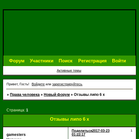
Форум
Участники
Поиск
Регистрация
Войти
Активные темы
Привет, Гость!
Войдите
или
зарегистрируйтесь
.
»
Права человека
»
Новый форум
»
Отзывы липо 6 х
Страница:
1
Отзывы липо 6 х
Поделиться
2017-03-23
1
gamesters
01:22:17