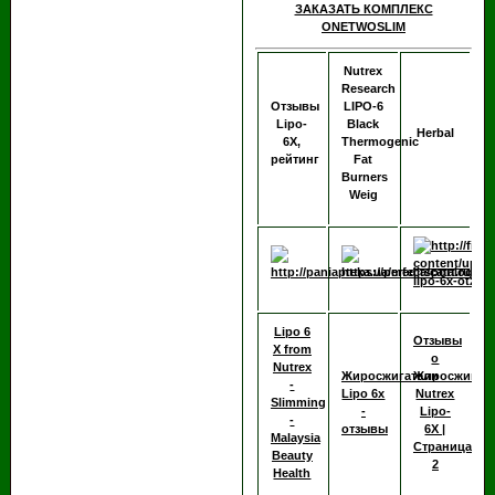
ЗАКАЗАТЬ КОМПЛЕКС
ONETWOSLIM
Nutrex
Research
Отзывы
LIPO-6
Lipo-
Black
Herbal
6X,
Thermogenic
рейтинг
Fat
Burners
Weig
Lipo 6
Отзывы
X from
о
Nutrex
Жиросжигатели
Жиросжигат
-
Lipo 6x
Nutrex
Slimming
-
Lipo-
-
отзывы
6X |
Malaysia
Страница
Beauty
2
Health