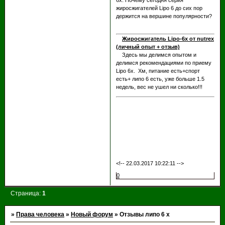
6х. Почему сегодня серия
жиросжигателей Lipo 6 до сих пор
держится на вершине популярности?
Жиросжигатель Lipo-6x от nutrex
(личный опыт + отзыв)
Здесь мы делимся опытом и
делимся рекомендациями по приему
Lipo 6x. Хм, питание есть+спорт
есть+ липо 6 есть, уже больше 1.5
недель, вес не ушел ни сколько!!!
<!-- 22.03.2017 10:22:11 -->
0
Страница:
1
»
Права человека
»
Новый форум
»
Отзывы липо 6 х